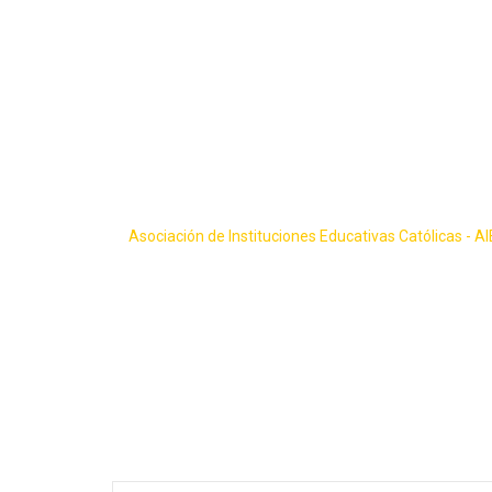
Skip
to
content
Asociación de Instituciones Educativas Católicas - A