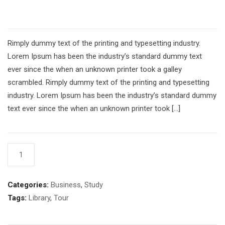
£
65.00
Rimply dummy text of the printing and typesetting industry.
Lorem Ipsum has been the industry’s standard dummy text
ever since the when an unknown printer took a galley
scrambled. Rimply dummy text of the printing and typesetting
industry. Lorem Ipsum has been the industry’s standard dummy
text ever since the when an unknown printer took […]
Book
AÑADIR AL CARRITO
3
cantidad
Categories:
Business
,
Study
Tags:
Library
,
Tour