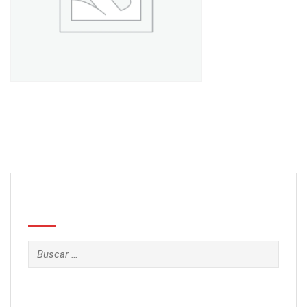
Book 8
£
55.00
Search
Buscar: