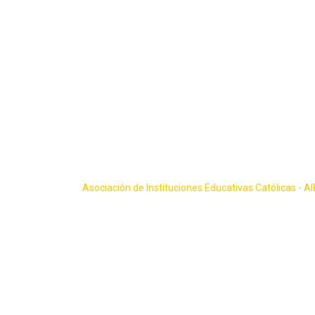
Skip
to
content
Inauguración d
Asociación de Instituciones Educativas Católicas - A
21 Jun