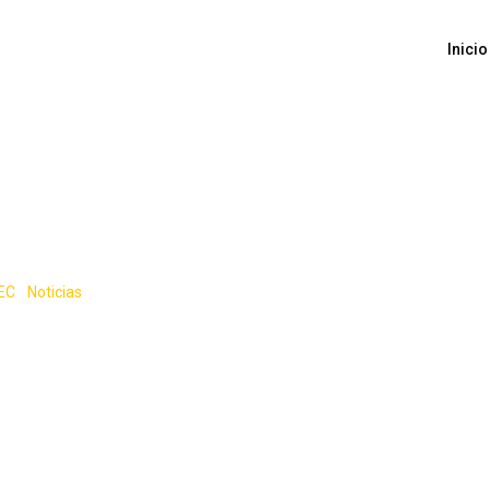
Inicio
e los Juegos Deporti
IEC
-
Noticias
-
Inauguración de los Juegos Deportivos AIEC