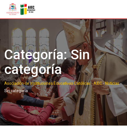
Skip
to
content
Categoría:
Sin
categoría
Asociación de Instituciones Educativas Católicas - AIEC
-
Noticias
-
Sin categoría