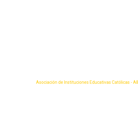
Skip
to
content
Gallery Catego
Asociación de Instituciones Educativas Católicas - A