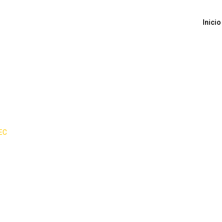
Inicio
ry:
Auditoriam
IEC
-
Auditoriam